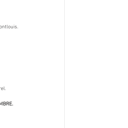
ontlouis.
el.
EMBRE.