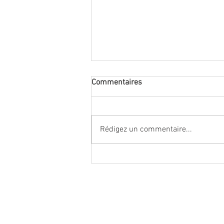
Commentaires
Rédigez un commentaire...
Mieux Vivre avec les plantes
d'Ici Le Samedi 7 Décembre -
10h00 - 13h00 ou 14h30 -
17h30