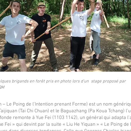
lques brigands en forêt pris en photo lors d'un stage proposé par
QM
n – Le Poing de l’Intention prenant Forme) est un nom génériq
Taijiquan (Tai Chi Chuan) et le Baguazhang (Pa Koua Tchang) l’u
ofonde remonte à Yue Fei (1103 1142), un général qui adapta l’
e Fei » qui devint par la suite « Liu He Yiquan » « Le Poing de 