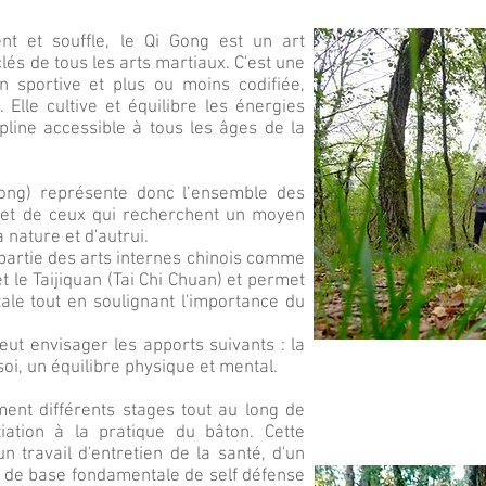
ent et souffle, le Qi Gong est un art
clés de tous les arts martiaux. C'est une
n sportive et plus ou moins codifiée,
 Elle cultive et équilibre les énergies
ipline accessible à tous les âges de la
ong) représente donc l’ensemble des
s et de ceux qui recherchent un moyen
 nature et d'autrui.
 partie des arts internes chinois comme
 le Taijiquan (Tai Chi Chuan) et permet
itale tout en soulignant l'importance du
eut envisager les apports suivants : la
soi, un équilibre physique et mental.
ent différents stages tout au long de
tiation à la pratique du bâton. Cette
n travail d'entretien de la santé, d'un
ue de base fondamentale de self défense