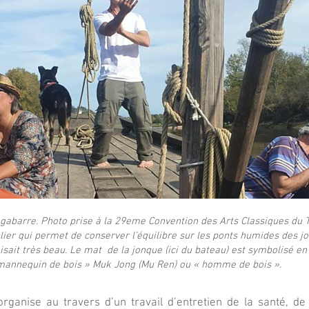
 gabarre. Photo prise à la 29eme Convention des Arts Classiques du T
lier qui permet de conserver l’équilibre sur les ponts humides des j
faisait très beau. Le mat de la jonque (ici du bateau) est symbolisé e
mannequin de bois » Muk Jong (Mu Ren) ou « homme de bois ».
rganise au travers d’un travail d’entretien de la santé, d