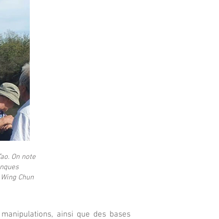
ao. On note
onques
n Wing Chun
e manipulations, ainsi que des bases