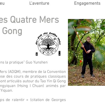
ieu
L'aventure
Engagements
es Quatre Mers
i Gong
ans la pratique” Guo Yunshen
 Mers (ADQM), membre de la Convention
ose des cours de pratiques classiques
ont articulés autour du Tao Yin Qi Gong
ingyiquan (Hsing I Chuan) animés par
 Yiquan.
ps de ralentir » (citation de Georges