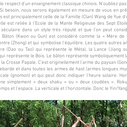
le respect d’un enseignement classique chinois. N’oubliez pas
e. Si besoin, nous serons également en mesure de vous en prê
 est principalement celle de la Famille (Clan) Wang de Yue d’
elle est reliée à l’Ecole de la Mante Religieuse des Sept Eto
on séculaire dans un style très réputé et que l’on peut con
le Bâton (Kwon ou Gun) est considéré comme la « Mère de t
centre (Zhong) et qui symbolise l’équilibre. Les quatre autres a
bre (Dao ou Tao) qui représente le Métal, la Lance (Jiang o
ui représente le Bois. Le bâton représente symboliquement la
 la Crosse Papale. C’est originellement l’arme du paysan (Gon
llebarde et dans toutes les armes de hast (armes longues mun
rticale (gnomon) et qui peut donc indiquer l’heure solaire. H
ne simplement « deux shaku » ou « deux coudées ». Roku
s et l’espace. La verticale et l’horizontale. Donc le Yin/Yang.