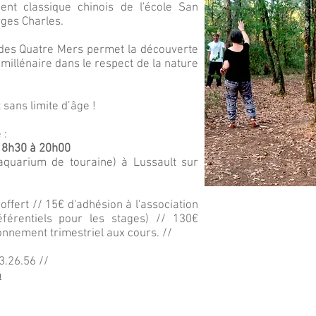
nt classique chinois de l'école San
rges Charles.
 des Quatre Mers permet la découverte
s millénaire dans le respect de la nature
t sans limite d’âge !
 :
 18h30 à 20h00
aquarium de touraine) à Lussault sur
offert // 15€ d'adhésion à l'association
référentiels pour les stages) // 130€
nnement trimestriel aux cours. //
3.26.56 //
m