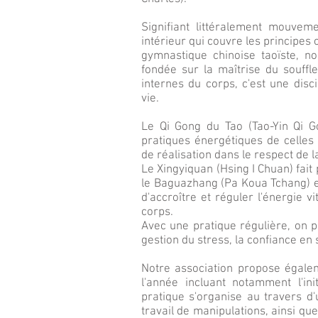
Signifiant littéralement mouvem
intérieur qui couvre les principes 
gymnastique chinoise taoïste, no
fondée sur la maîtrise du souffle.
internes du corps, c'est une disc
vie.
Le Qi Gong du Tao (Tao-Yin Qi G
pratiques énergétiques de celle
de réalisation dans le respect de la
Le Xingyiquan (Hsing I Chuan) fait
le Baguazhang (Pa Koua Tchang) et
d'accroître et réguler l'énergie v
corps.
Avec une pratique régulière, on p
gestion du stress, la confiance en 
Notre association propose égalem
l'année incluant notamment l'ini
pratique s'organise au travers d'u
travail de manipulations, ainsi q