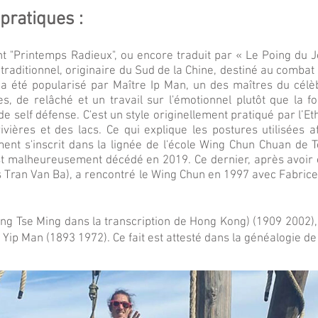
pratiques :
ant "Printemps Radieux", ou encore traduit par « Le Poing du J
 traditionnel, originaire du Sud de la Chine, destiné au comb
 a été popularisé par Maître Ip Man, un des maîtres du cél
es, de relâché et un travail sur l'émotionnel plutôt que la f
self défense. C'est un style originellement pratiqué par l’Et
ivières et des lacs. Ce qui explique les postures utilisées a
ent s'inscrit dans la lignée de l'école Wing Chun Chuan de 
st malheureusement décédé en 2019. Ce dernier, après avoir é
Tran Van Ba), a rencontré le Wing Chun en 1997 avec Fabrice
ng Tse Ming dans la transcription de Hong Kong) (1909 2002),
 Yip Man (1893 1972). Ce fait est attesté dans la généalogie de 