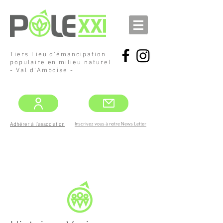
Tiers Lieu d'émancipation
populaire en milieu naturel
- Val d'Amboise -
Inscrivez vous à notre News Letter
Adhérer à l'association
DEMANDEZ
LE PROGRAMME !
MAI -JUIN