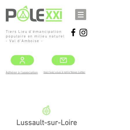
Tiers Lieu d'émancipation
populaire en milieu naturel
- Val d'Amboise -
Inscrivez vous à notre News Letter
Adhérer à l'association
DEMANDEZ
LE PROGRAMME !
MAI -JUIN
Lussault-sur-Loire