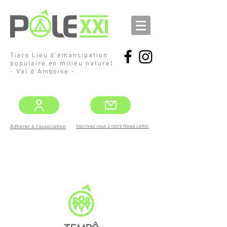
Tiers Lieu d'émancipation
populaire en milieu naturel
- Val d'Amboise -
Inscrivez vous à notre News Letter
Adhérer à l'association
DEMANDEZ
LE PROGRAMME !
MAI -JUIN