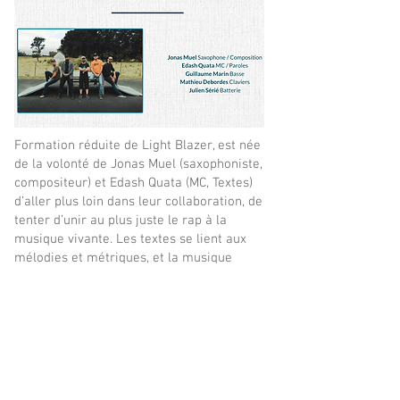
Formation réduite de Light Blazer, est née
de la volonté de Jonas Muel (saxophoniste,
compositeur) et Edash Quata (MC, Textes)
d’aller plus loin dans leur collaboration, de
tenter d’unir au plus juste le rap à la
musique vivante. Les textes se lient aux
mélodies et métriques, et la musique
s’imbrique au flow.
Avec pour modèles, Steve Coleman, Omar
Sosa, Quite Sane qui ont intégré le rap à
leur musique, Ultra Light Blazer cherche
par le dialogue soliste/MC à tendre vers
un son unique. Dialogue auquel répond
comme un écho, l’échange tonique de