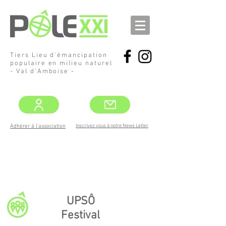
Tiers Lieu d'émancipation
populaire en milieu naturel
- Val d'Amboise -
Inscrivez vous à notre News Letter
Adhérer à l'association
DEMANDEZ
LE PROGRAMME !
MAI -JUIN
UPSÔ
Festival